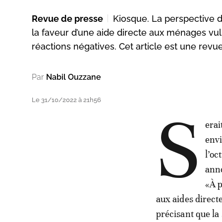
Revue de presse
Kiosque. La perspective d
la faveur d’une aide directe aux ménages vu
réactions négatives. Cet article est une revu
Par
Nabil Ouzzane
Le 31/10/2022 à 21h56
S
erai
envi
l’oc
anno
«À p
aux aides directe
précisant que la