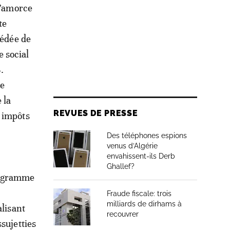
l’amorce
te
cédée de
e social
.
e
 la
REVUES DE PRESSE
s impôts
Des téléphones espions
venus d’Algérie
envahissent-ils Derb
Ghallef?
programme
Fraude fiscale: trois
milliards de dirhams à
alisant
recouvrer
sujetties