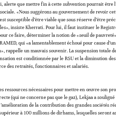
, alerte que mettre fin à cette subvention pourrait être 
é sociale. «Nous suggérons au gouvernement de revoir cet
est susceptible d’être viable que sous réserve d’être pré
s», insiste Kherrati. Pour lui, il faut instituer le Registr
pour ce faire, déterminer la notion de «seuil de pauvreté»
 RAMED, qui «a lamentablement échoué pour cause d’un
», rappelle un mauvais souvenir. La suspension totale de
sation est conditionnée par le RSU et la diminution de
rce des retraités, fonctionnaires et salariés.
 les ressources nécessaires pour mettre en œuvre son 
recte (qui ne concerne pas que le gaz), Lekjaa a souligné
l’amélioration de la contribution des grandes sociétés ré
supérieur à 100 millions de dirhams, lesquelles seront as