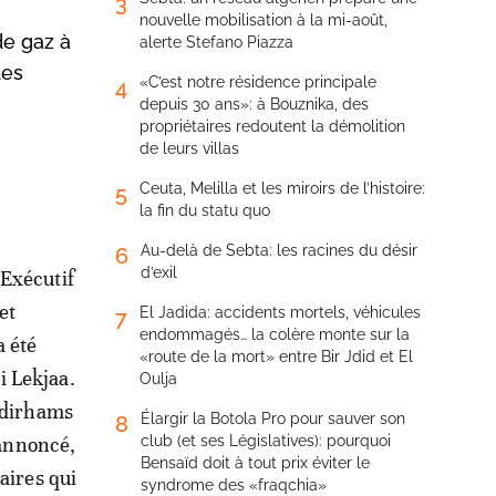
3
nouvelle mobilisation à la mi-août,
de gaz à
alerte Stefano Piazza
des
«C’est notre résidence principale
4
depuis 30 ans»: à Bouznika, des
propriétaires redoutent la démolition
de leurs villas
Ceuta, Melilla et les miroirs de l’histoire:
5
la fin du statu quo
Au-delà de Sebta: les racines du désir
6
d’exil
’Exécutif
et
El Jadida: accidents mortels, véhicules
7
endommagés… la colère monte sur la
a été
«route de la mort» entre Bir Jdid et El
i Lekjaa.
Oulja
e dirhams
Élargir la Botola Pro pour sauver son
8
 annoncé,
club (et ses Législatives): pourquoi
Bensaïd doit à tout prix éviter le
aires qui
syndrome des «fraqchia»