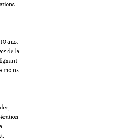
ations
 10 ans,
es de la
lignant
le moins
pler,
dération
a
t,