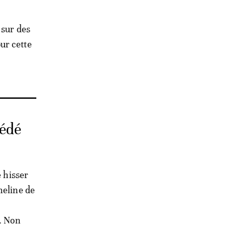
 sur des
ur cette
cédé
e hisser
heline de
e. Non