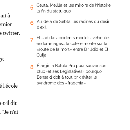
Ceuta, Melilla et les miroirs de l’histoire:
5
la fin du statu quo
ait à
Au-delà de Sebta: les racines du désir
6
remier
d’exil
 twitter.
El Jadida: accidents mortels, véhicules
7
endommagés… la colère monte sur la
«route de la mort» entre Bir Jdid et El
Oulja
y.
Élargir la Botola Pro pour sauver son
8
club (et ses Législatives): pourquoi
Bensaïd doit à tout prix éviter le
syndrome des «fraqchia»
 l'école
t-il dit
"Je n'ai