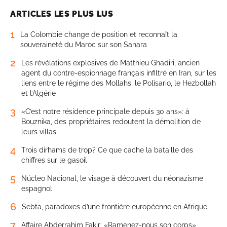
ARTICLES LES PLUS LUS
1
La Colombie change de position et reconnaît la
souveraineté du Maroc sur son Sahara
2
Les révélations explosives de Matthieu Ghadiri, ancien
agent du contre-espionnage français infiltré en Iran, sur les
liens entre le régime des Mollahs, le Polisario, le Hezbollah
et l’Algérie
3
«C’est notre résidence principale depuis 30 ans»: à
Bouznika, des propriétaires redoutent la démolition de
leurs villas
4
Trois dirhams de trop? Ce que cache la bataille des
chiffres sur le gasoil
5
Núcleo Nacional, le visage à découvert du néonazisme
espagnol
6
Sebta, paradoxes d’une frontière européenne en Afrique
7
Affaire Abderrahim Fakir: «Ramenez-nous son corps»,