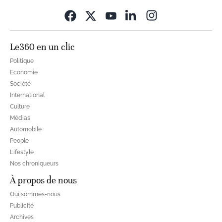
Opens in new wi
Le360 en un clic
Politique
Economie
Société
International
Culture
Médias
Automobile
People
Lifestyle
Nos chroniqueurs
À propos de nous
Qui sommes-nous
Publicité
Archives