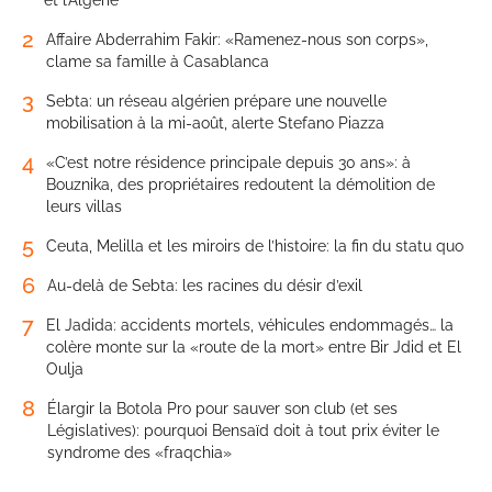
et l’Algérie
2
Affaire Abderrahim Fakir: «Ramenez-nous son corps»,
clame sa famille à Casablanca
3
Sebta: un réseau algérien prépare une nouvelle
mobilisation à la mi-août, alerte Stefano Piazza
4
«C’est notre résidence principale depuis 30 ans»: à
Bouznika, des propriétaires redoutent la démolition de
leurs villas
5
Ceuta, Melilla et les miroirs de l’histoire: la fin du statu quo
6
Au-delà de Sebta: les racines du désir d’exil
7
El Jadida: accidents mortels, véhicules endommagés… la
colère monte sur la «route de la mort» entre Bir Jdid et El
Oulja
8
Élargir la Botola Pro pour sauver son club (et ses
Législatives): pourquoi Bensaïd doit à tout prix éviter le
syndrome des «fraqchia»