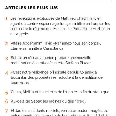
ARTICLES LES PLUS LUS
1
Les révélations explosives de Matthieu Ghadiri, ancien
agent du contre-espionnage français infiltré en Iran, sur les
liens entre le régime des Mollahs, le Polisario, le Hezbollah
et l’Algérie
2
Affaire Abderrahim Fakir: «Ramenez-nous son corps»,
clame sa famille à Casablanca
3
Sebta: un réseau algérien prépare une nouvelle
mobilisation à la mi-août, alerte Stefano Piazza
4
«C’est notre résidence principale depuis 30 ans»: à
Bouznika, des propriétaires redoutent la démolition de
leurs villas
5
Ceuta, Melilla et les miroirs de l’histoire: la fin du statu quo
6
Au-delà de Sebta: les racines du désir d’exil
7
El Jadida: accidents mortels, véhicules endommagés… la
colère monte sur la «route de la mort» entre Bir Jdid et El