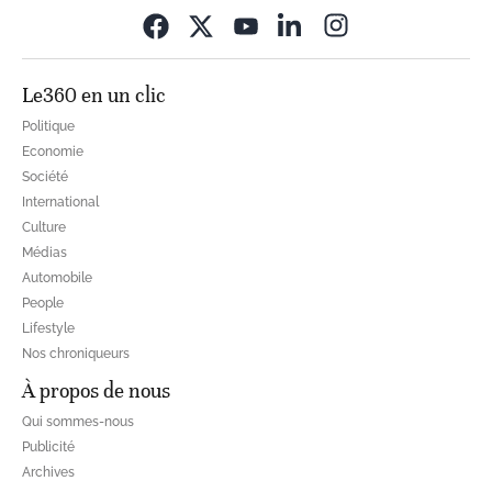
Opens in new wi
Le360 en un clic
Politique
Economie
Société
International
Culture
Médias
Automobile
People
Lifestyle
Nos chroniqueurs
À propos de nous
Qui sommes-nous
Publicité
Archives