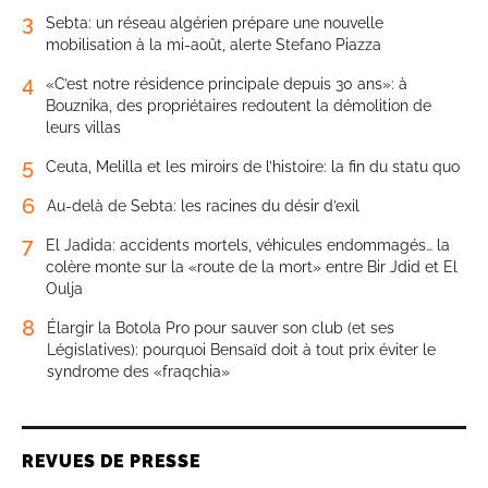
3
Sebta: un réseau algérien prépare une nouvelle
mobilisation à la mi-août, alerte Stefano Piazza
4
«C’est notre résidence principale depuis 30 ans»: à
Bouznika, des propriétaires redoutent la démolition de
leurs villas
5
Ceuta, Melilla et les miroirs de l’histoire: la fin du statu quo
6
Au-delà de Sebta: les racines du désir d’exil
7
El Jadida: accidents mortels, véhicules endommagés… la
colère monte sur la «route de la mort» entre Bir Jdid et El
Oulja
8
Élargir la Botola Pro pour sauver son club (et ses
Législatives): pourquoi Bensaïd doit à tout prix éviter le
syndrome des «fraqchia»
REVUES DE PRESSE