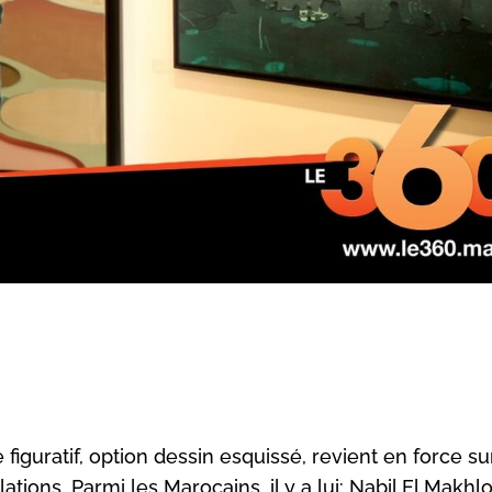
 figuratif, option dessin esquissé, revient en force su
ations. Parmi les Marocains, il y a lui: Nabil El Makhlo