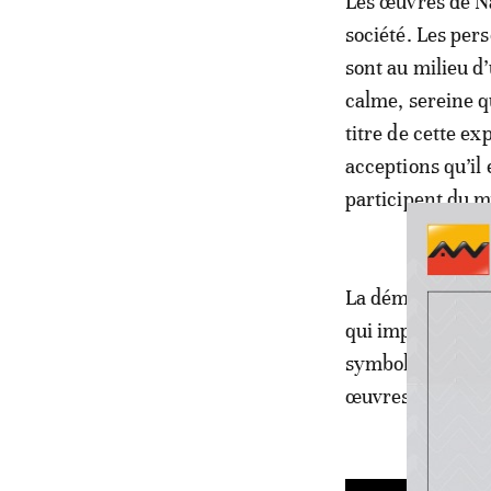
Les œuvres de Na
société. Les per
sont au milieu d
calme, sereine qu
titre de cette ex
acceptions qu’il 
participent du m
La démarche arti
qui imprime un u
symbolisme. Une
œuvres.