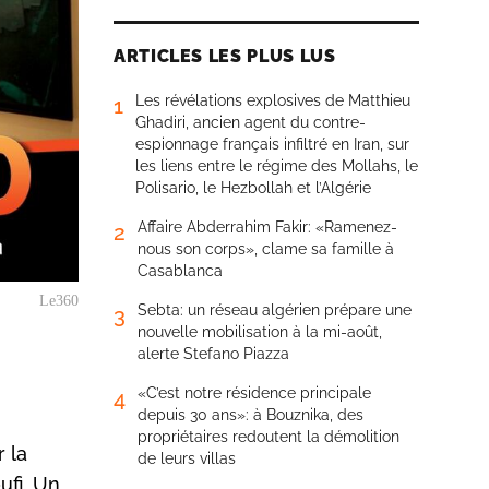
ARTICLES LES PLUS LUS
Les révélations explosives de Matthieu
1
Ghadiri, ancien agent du contre-
espionnage français infiltré en Iran, sur
les liens entre le régime des Mollahs, le
Polisario, le Hezbollah et l’Algérie
Affaire Abderrahim Fakir: «Ramenez-
2
nous son corps», clame sa famille à
Casablanca
Le360
Sebta: un réseau algérien prépare une
3
nouvelle mobilisation à la mi-août,
alerte Stefano Piazza
«C’est notre résidence principale
4
depuis 30 ans»: à Bouznika, des
propriétaires redoutent la démolition
r la
de leurs villas
ufi. Un