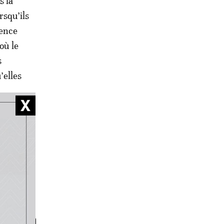
s la
rsqu’ils
sence
où le
s
’elles
uration
 et
es