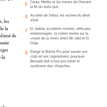
Ceuta, Melilla et les miroirs de l’histoire:
5
la fin du statu quo
Au-delà de Sebta: les racines du désir
6
d’exil
, les
de la
El Jadida: accidents mortels, véhicules
7
endommagés… la colère monte sur la
diplômé de
«route de la mort» entre Bir Jdid et El
putée
Oulja
ziger
Élargir la Botola Pro pour sauver son
8
 la
club (et ses Législatives): pourquoi
Bensaïd doit à tout prix éviter le
syndrome des «fraqchia»