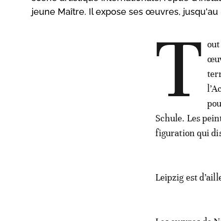
jeune Maître. Il expose ses œuvres, jusqu'au 8 j
T
out
œuv
ter
l’A
pou
Schule. Les peint
figuration qui di
Leipzig est d’aille