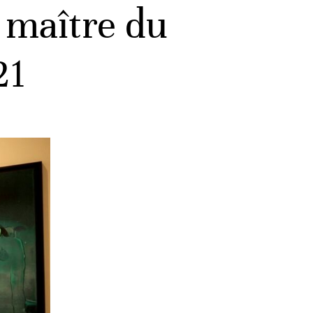
e maître du
21