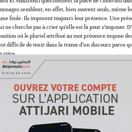
bil El Makhloufi questionnent la place de l’individu dan
sonnages semblent, en effet, bien souvent seuls, même lo
’une foule. Ils imposent toujours leur présence. Une pré
i ne cherche pas à crier qu’elle est là pour s’imposer. D’
position où le pluriel attribué au mot présence impose de
est difficile de tenir dans la trame d’un discours parce qu
ystère.
stique de Nabil El Makhloufi se caractérise par une fig
nivers très particulier à ses toiles où dominent réalisme
 étrange atmosphère de temps suspendu se dégage de s