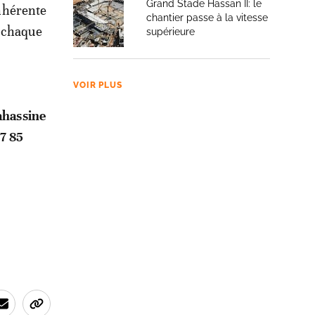
Grand Stade Hassan II: le
inhérente
chantier passe à la vitesse
: chaque
supérieure
VOIR PLUS
Mahassine
17 85