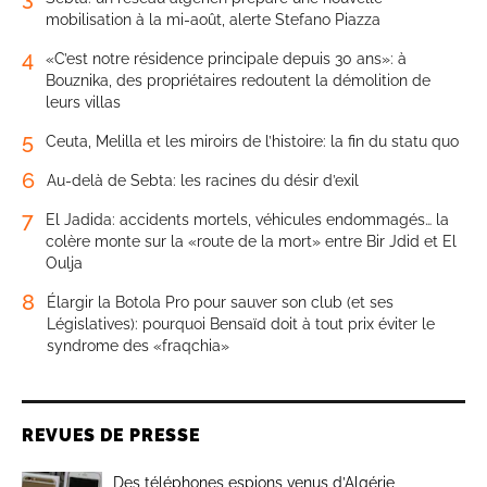
mobilisation à la mi-août, alerte Stefano Piazza
4
«C’est notre résidence principale depuis 30 ans»: à
Bouznika, des propriétaires redoutent la démolition de
leurs villas
5
Ceuta, Melilla et les miroirs de l’histoire: la fin du statu quo
6
Au-delà de Sebta: les racines du désir d’exil
7
El Jadida: accidents mortels, véhicules endommagés… la
colère monte sur la «route de la mort» entre Bir Jdid et El
Oulja
8
Élargir la Botola Pro pour sauver son club (et ses
Législatives): pourquoi Bensaïd doit à tout prix éviter le
syndrome des «fraqchia»
REVUES DE PRESSE
Des téléphones espions venus d’Algérie