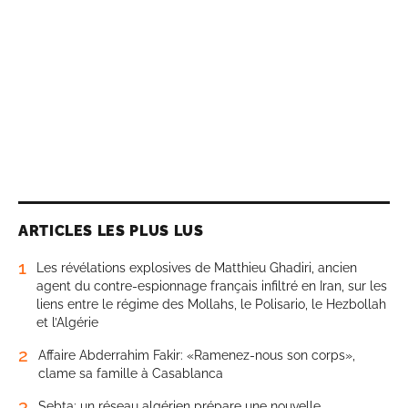
ARTICLES LES PLUS LUS
1
Les révélations explosives de Matthieu Ghadiri, ancien
agent du contre-espionnage français infiltré en Iran, sur les
liens entre le régime des Mollahs, le Polisario, le Hezbollah
et l’Algérie
2
Affaire Abderrahim Fakir: «Ramenez-nous son corps»,
clame sa famille à Casablanca
3
Sebta: un réseau algérien prépare une nouvelle