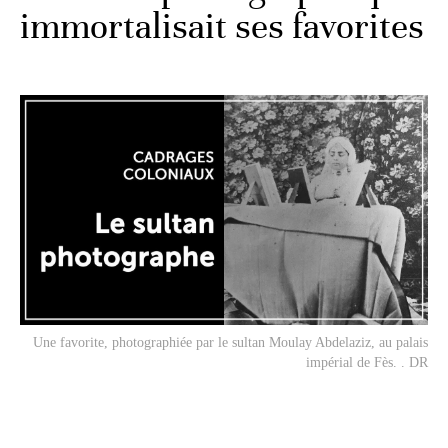
immortalisait ses favorites
Une favorite, photographiée par le sultan Moulay Abdelaziz, au palais
impérial de Fès. . DR