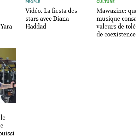
PEOPLE
CULTURE
Vidéo. La fiesta des
Mawazine: qu
stars avec Diana
musique consa
 Yara
Haddad
valeurs de tol
de coexistence
le
de
ouissi