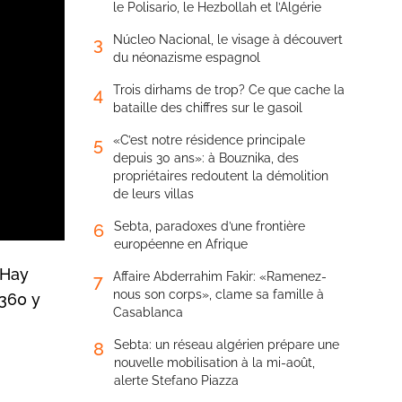
le Polisario, le Hezbollah et l’Algérie
Núcleo Nacional, le visage à découvert
3
du néonazisme espagnol
Trois dirhams de trop? Ce que cache la
4
bataille des chiffres sur le gasoil
«C’est notre résidence principale
5
depuis 30 ans»: à Bouznika, des
propriétaires redoutent la démolition
de leurs villas
Sebta, paradoxes d’une frontière
6
européenne en Afrique
 Hay
Affaire Abderrahim Fakir: «Ramenez-
7
nous son corps», clame sa famille à
e360 y
Casablanca
Sebta: un réseau algérien prépare une
8
nouvelle mobilisation à la mi-août,
alerte Stefano Piazza