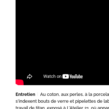
Entretien
Au coton, aux perles, à la porcela
s'indexent bouts de verre et pipelettes de l
travail de titan, exposé à L’Atelier 21, où app