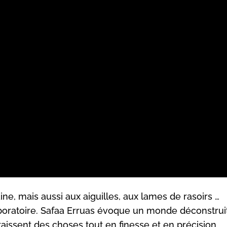
ine, mais aussi aux aiguilles, aux lames de rasoirs …
aboratoire. Safaa Erruas évoque un monde déconstrui
araissent des choses tout en finesse et en précision.