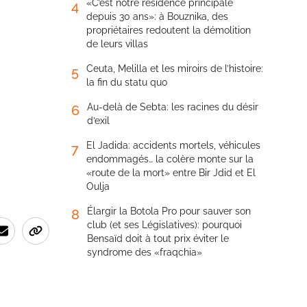
«C’est notre résidence principale
4
depuis 30 ans»: à Bouznika, des
propriétaires redoutent la démolition
de leurs villas
Ceuta, Melilla et les miroirs de l’histoire:
5
la fin du statu quo
Au-delà de Sebta: les racines du désir
6
d’exil
El Jadida: accidents mortels, véhicules
7
endommagés… la colère monte sur la
«route de la mort» entre Bir Jdid et El
Oulja
Élargir la Botola Pro pour sauver son
8
club (et ses Législatives): pourquoi
Bensaïd doit à tout prix éviter le
syndrome des «fraqchia»