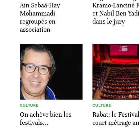
Ain Sebaâ-Hay
Kramo-Lanciné F
Mohammadi
et Nabil Ben Yad
regroupés en
dans le jury
association
CULTURE
CULTURE
On achève bien les
Rabat: le Festiva
festivals...
court métrage a