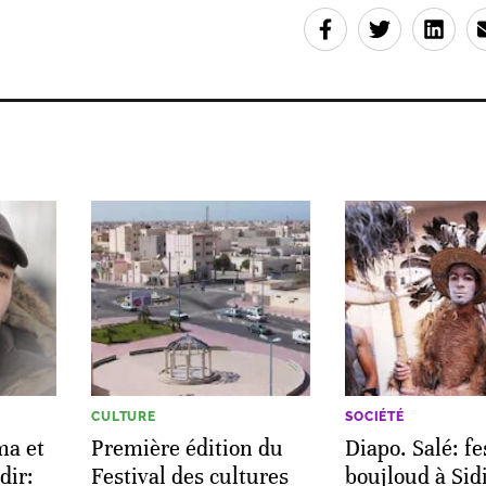
CULTURE
SOCIÉTÉ
ma et
Première édition du
Diapo. Salé: fe
dir:
Festival des cultures
boujloud à Sid