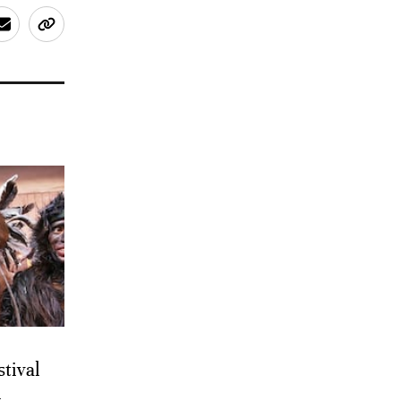
stival
i