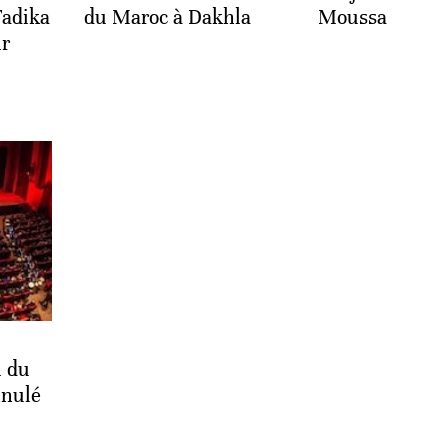
adika
du Maroc à Dakhla
Moussa
ir
l du
nnulé