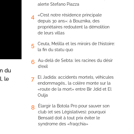
alerte Stefano Piazza
«C’est notre résidence principale
4
depuis 30 ans»: à Bouznika, des
propriétaires redoutent la démolition
de leurs villas
Ceuta, Melilla et les miroirs de l’histoire:
5
la fin du statu quo
Au-delà de Sebta: les racines du désir
6
d’exil
on du
El Jadida: accidents mortels, véhicules
7
, le
endommagés… la colère monte sur la
«route de la mort» entre Bir Jdid et El
Oulja
Élargir la Botola Pro pour sauver son
8
club (et ses Législatives): pourquoi
Bensaïd doit à tout prix éviter le
syndrome des «fraqchia»