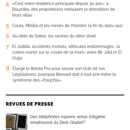
4
«C’est notre résidence principale depuis 30 ans»: à
Bouznika, des propriétaires redoutent la démolition de
leurs villas
5
Ceuta, Melilla et les miroirs de l’histoire: la fin du statu quo
6
Au-delà de Sebta: les racines du désir d’exil
7
El Jadida: accidents mortels, véhicules endommagés… la
colère monte sur la «route de la mort» entre Bir Jdid et El
Oulja
8
Élargir la Botola Pro pour sauver son club (et ses
Législatives): pourquoi Bensaïd doit à tout prix éviter le
syndrome des «fraqchia»
REVUES DE PRESSE
Des téléphones espions venus d’Algérie
envahissent-ils Derb Ghallef?