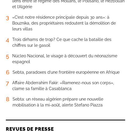
liens entre le régime des Mollahs, le Polisario, le Hezbollah
et l’Algérie
3
«C’est notre résidence principale depuis 30 ans»: à
Bouznika, des propriétaires redoutent la démolition de
leurs villas
4
Trois dirhams de trop? Ce que cache la bataille des
chiffres sur le gasoil
5
Núcleo Nacional, le visage à découvert du néonazisme
espagnol
6
Sebta, paradoxes d’une frontière européenne en Afrique
7
Affaire Abderrahim Fakir: «Ramenez-nous son corps»,
clame sa famille à Casablanca
8
Sebta: un réseau algérien prépare une nouvelle
mobilisation à la mi-août, alerte Stefano Piazza
REVUES DE PRESSE