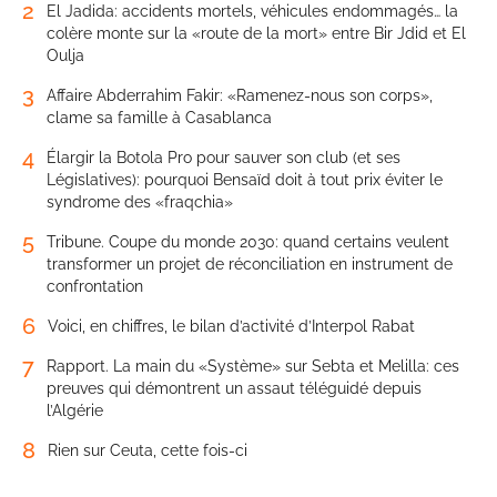
2
El Jadida: accidents mortels, véhicules endommagés… la
colère monte sur la «route de la mort» entre Bir Jdid et El
Oulja
3
Affaire Abderrahim Fakir: «Ramenez-nous son corps»,
clame sa famille à Casablanca
4
Élargir la Botola Pro pour sauver son club (et ses
Législatives): pourquoi Bensaïd doit à tout prix éviter le
syndrome des «fraqchia»
5
Tribune. Coupe du monde 2030: quand certains veulent
transformer un projet de réconciliation en instrument de
confrontation
6
Voici, en chiffres, le bilan d’activité d’Interpol Rabat
7
Rapport. La main du «Système» sur Sebta et Melilla: ces
preuves qui démontrent un assaut téléguidé depuis
l’Algérie
8
Rien sur Ceuta, cette fois-ci