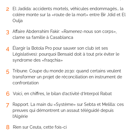
2
El Jadida: accidents mortels, véhicules endommagés… la
colère monte sur la «route de la mort» entre Bir Jdid et El
Oulja
3
Affaire Abderrahim Fakir: «Ramenez-nous son corps»,
clame sa famille à Casablanca
4
Élargir la Botola Pro pour sauver son club (et ses
Législatives): pourquoi Bensaïd doit à tout prix éviter le
syndrome des «fraqchia»
5
Tribune. Coupe du monde 2030: quand certains veulent
transformer un projet de réconciliation en instrument de
confrontation
6
Voici, en chiffres, le bilan d’activité d’Interpol Rabat
7
Rapport. La main du «Système» sur Sebta et Melilla: ces
preuves qui démontrent un assaut téléguidé depuis
l’Algérie
8
Rien sur Ceuta, cette fois-ci