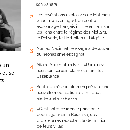
son Sahara
Les révélations explosives de Matthieu
2
Ghadiri, ancien agent du contre-
espionnage français infiltré en Iran, sur
les liens entre le régime des Mollahs,
le Polisario, le Hezbollah et l’Algérie
Núcleo Nacional, le visage à découvert
3
du néonazisme espagnol
e un
Affaire Abderrahim Fakir: «Ramenez-
4
nous son corps», clame sa famille à
 et se
Casablanca
zz
Sebta: un réseau algérien prépare une
5
nouvelle mobilisation à la mi-août,
alerte Stefano Piazza
«C’est notre résidence principale
6
depuis 30 ans»: à Bouznika, des
propriétaires redoutent la démolition
de leurs villas