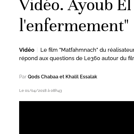
Vidéo. Ayoub El
l'enfermement"
Vidéo
Le film "Matfahmnach" du réalisateur 
répond aux questions de Le360 autour du film
Par
Qods Chabaa et Khalil Essalak
Le 01/04/2018 à 08h43