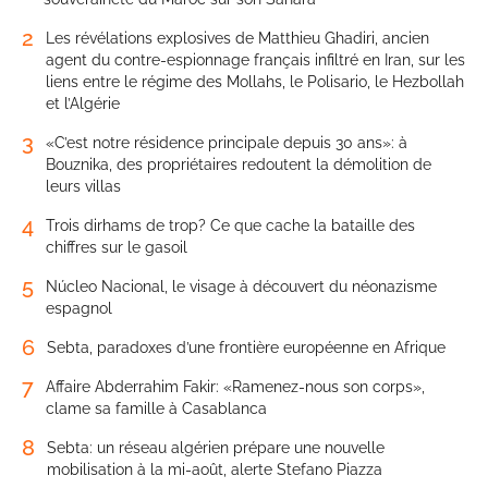
2
Les révélations explosives de Matthieu Ghadiri, ancien
agent du contre-espionnage français infiltré en Iran, sur les
liens entre le régime des Mollahs, le Polisario, le Hezbollah
et l’Algérie
3
«C’est notre résidence principale depuis 30 ans»: à
Bouznika, des propriétaires redoutent la démolition de
leurs villas
4
Trois dirhams de trop? Ce que cache la bataille des
chiffres sur le gasoil
5
Núcleo Nacional, le visage à découvert du néonazisme
espagnol
6
Sebta, paradoxes d’une frontière européenne en Afrique
7
Affaire Abderrahim Fakir: «Ramenez-nous son corps»,
clame sa famille à Casablanca
8
Sebta: un réseau algérien prépare une nouvelle
mobilisation à la mi-août, alerte Stefano Piazza