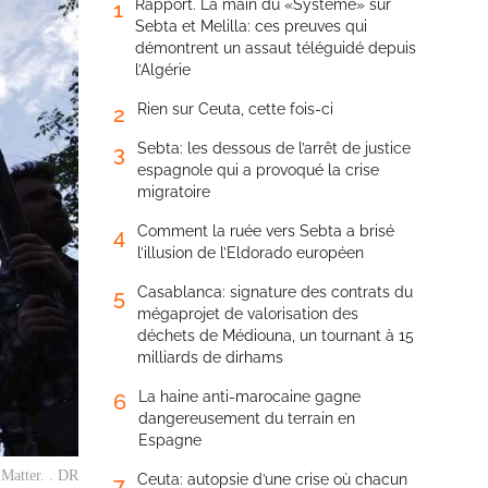
Rapport. La main du «Système» sur
1
Sebta et Melilla: ces preuves qui
démontrent un assaut téléguidé depuis
l’Algérie
Rien sur Ceuta, cette fois-ci
2
Sebta: les dessous de l’arrêt de justice
3
espagnole qui a provoqué la crise
migratoire
Comment la ruée vers Sebta a brisé
4
l’illusion de l’Eldorado européen
Casablanca: signature des contrats du
5
mégaprojet de valorisation des
déchets de Médiouna, un tournant à 15
milliards de dirhams
La haine anti-marocaine gagne
6
dangereusement du terrain en
Espagne
Matter. . DR
Ceuta: autopsie d’une crise où chacun
7