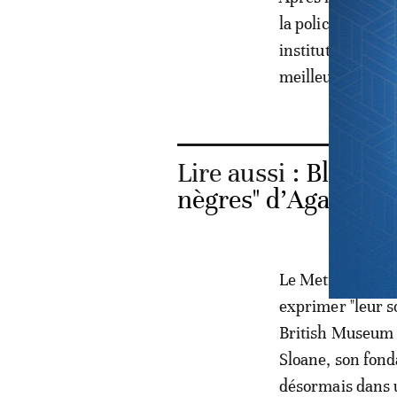
la police, le mo
institutions, n
meilleure représ
Lire aussi :
Black Li
nègres" d’Agatha Ch
Le Metropolitan 
exprimer "leur s
British Museum a
Sloane, son fonda
désormais dans u