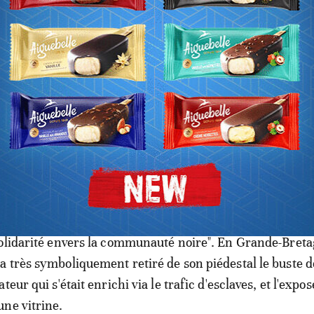
uvement "Black Lives Matter" a interpellé de nombreuses
otamment culturelles, pour réclamer du changement et u
entation.
ves Matter: roman culte, "Dix petit
ristie, va changer de titre
et le MoMa à New-York se sont fendus de tribunes pour
olidarité envers la communauté noire". En Grande-Breta
 très symboliquement retiré de son piédestal le buste 
teur qui s'était enrichi via le trafic d'esclaves, et l'expos
ne vitrine.