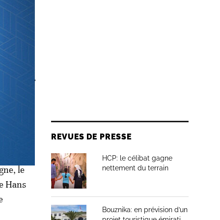
ne
s
REVUES DE PRESSE
HCP: le célibat gagne
gne, le
nettement du terrain
de Hans
e
Bouznika: en prévision d’un
projet touristique émirati,