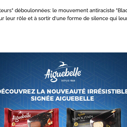
teurs" déboulonnées: le mouvement antiraciste "Blac
 leur rôle et à sortir d'une forme de silence qui leur
L
es musées ne sont pas neutres", affirmait en juin dans
tribune le conseil international des musées (ICOM),
rassemblant quelque 30.000 membres. Ils "ont la
responsabilité et le devoir de lutter contre l'injustice r
(...), depuis les histoires qu'ils racontent jusqu'à la div
 George Floyd en mai aux Etats-Unis, lors d'une arrestat