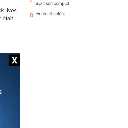
avait son complot
k lives
Honte et colère
8
 était
 une
aciale
ersité de
ion par