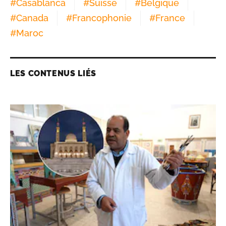
#
Casablanca
#
Suisse
#
Belgique
#
Canada
#
Francophonie
#
France
#
Maroc
LES CONTENUS LIÉS