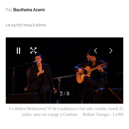
Par
Bouthaina Azami
Le 23/07/2014 à 12h00
2
/
8
Le théâtre Mohammed VI de Casablanca a fait salle comble, mardi 22
juillet, pour un voyage à Cordoue. . Brahim Taougar - Le360