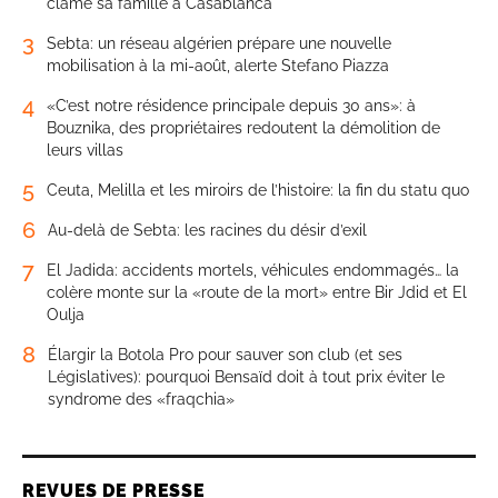
clame sa famille à Casablanca
3
Sebta: un réseau algérien prépare une nouvelle
mobilisation à la mi-août, alerte Stefano Piazza
4
«C’est notre résidence principale depuis 30 ans»: à
Bouznika, des propriétaires redoutent la démolition de
leurs villas
5
Ceuta, Melilla et les miroirs de l’histoire: la fin du statu quo
6
Au-delà de Sebta: les racines du désir d’exil
7
El Jadida: accidents mortels, véhicules endommagés… la
colère monte sur la «route de la mort» entre Bir Jdid et El
Oulja
8
Élargir la Botola Pro pour sauver son club (et ses
Législatives): pourquoi Bensaïd doit à tout prix éviter le
syndrome des «fraqchia»
REVUES DE PRESSE