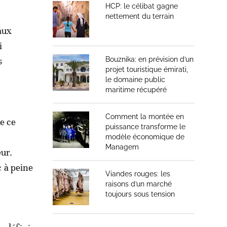
HCP: le célibat gagne
nettement du terrain
aux
i
s
Bouznika: en prévision d’un
projet touristique émirati,
le domaine public
maritime récupéré
Comment la montée en
e ce
puissance transforme le
modèle économique de
Managem
eur.
c à peine
Viandes rouges: les
raisons d’un marché
toujours sous tension