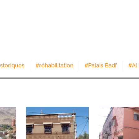
storiques
#
réhabilitation
#
Palais Badi’
#
Al