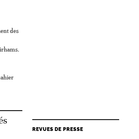
ment des
dirhams.
cahier
és
REVUES DE PRESSE