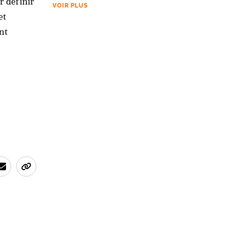
r définir
VOIR PLUS
et
nt