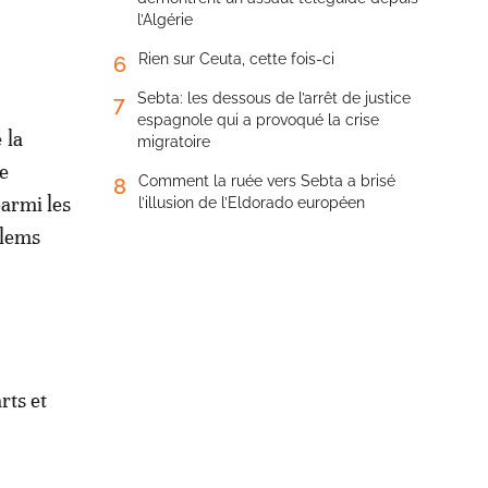
l’Algérie
Rien sur Ceuta, cette fois-ci
6
Sebta: les dessous de l’arrêt de justice
7
espagnole qui a provoqué la crise
 la
migratoire
e
Comment la ruée vers Sebta a brisé
8
parmi les
l’illusion de l’Eldorado européen
alems
rts et