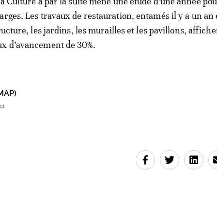
la Culture a par la suite mené une étude d’une année pou
arges. Les travaux de restauration, entamés il y a un an 
ructure, les jardins, les murailles et les pavillons, affiche
ux d’avancement de 30%.
MAP)
41