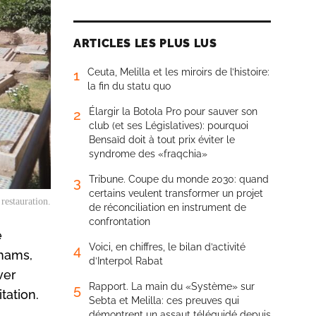
ARTICLES LES PLUS LUS
Ceuta, Melilla et les miroirs de l’histoire:
1
la fin du statu quo
Élargir la Botola Pro pour sauver son
2
club (et ses Législatives): pourquoi
Bensaïd doit à tout prix éviter le
syndrome des «fraqchia»
Tribune. Coupe du monde 2030: quand
3
certains veulent transformer un projet
restauration.
de réconciliation en instrument de
confrontation
e
Voici, en chiffres, le bilan d’activité
4
rhams,
d’Interpol Rabat
ver
Rapport. La main du «Système» sur
5
tation.
Sebta et Melilla: ces preuves qui
démontrent un assaut téléguidé depuis