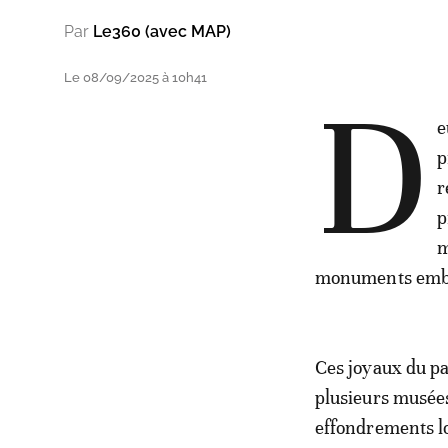
Par
Le360 (avec MAP)
Le 08/09/2025 à 10h41
D
e
p
r
p
m
monuments emblém
Ces joyaux du p
plusieurs musées
effondrements lo