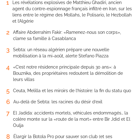
1
Les révélations explosives de Matthieu Ghadiri, ancien
agent du contre-espionnage français infiltré en Iran, sur les
liens entre le régime des Mollahs, le Polisario, le Hezbollah
et l’Algérie
2
Affaire Abderrahim Fakir: «Ramenez-nous son corps»,
clame sa famille à Casablanca
3
Sebta: un réseau algérien prépare une nouvelle
mobilisation à la mi-août, alerte Stefano Piazza
4
«C’est notre résidence principale depuis 30 ans»: à
Bouznika, des propriétaires redoutent la démolition de
leurs villas
5
Ceuta, Melilla et les miroirs de l’histoire: la fin du statu quo
6
Au-delà de Sebta: les racines du désir d’exil
7
El Jadida: accidents mortels, véhicules endommagés… la
colère monte sur la «route de la mort» entre Bir Jdid et El
Oulja
8
Élargir la Botola Pro pour sauver son club (et ses