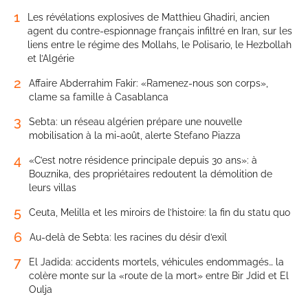
1
Les révélations explosives de Matthieu Ghadiri, ancien
agent du contre-espionnage français infiltré en Iran, sur les
liens entre le régime des Mollahs, le Polisario, le Hezbollah
et l’Algérie
2
Affaire Abderrahim Fakir: «Ramenez-nous son corps»,
clame sa famille à Casablanca
3
Sebta: un réseau algérien prépare une nouvelle
mobilisation à la mi-août, alerte Stefano Piazza
4
«C’est notre résidence principale depuis 30 ans»: à
Bouznika, des propriétaires redoutent la démolition de
leurs villas
5
Ceuta, Melilla et les miroirs de l’histoire: la fin du statu quo
6
Au-delà de Sebta: les racines du désir d’exil
7
El Jadida: accidents mortels, véhicules endommagés… la
colère monte sur la «route de la mort» entre Bir Jdid et El
Oulja