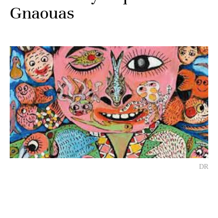
Gnaouas
DR