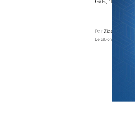
Gal», "Leih Ya 
Par
Ziad Alami
Le 28/03/2015 à 14h