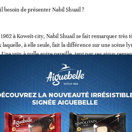
il besoin de présenter Nabil Shuail ?
 1962 à Koweït-city, Nabil Shuail se fait remarquer très tô
x laquelle, à elle seule, fait la différence sur une scène l
 Une voix à nulle autre pareille, tant par ses aigus rema
 par la beauté de son interprétation, ainsi que par sa t
ttre à l'arc de celui qu’on surnomme, et pas vraiment à t
chanson khalijie», cette capacité déconcertante à allier
ualité, tant et si bien que ses chansons sont aujourd’hui 
es, ou presque. «Haertny beasmak», «El Moussameh Kari