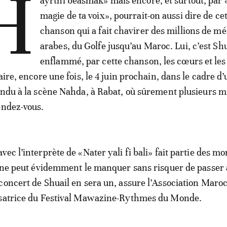
H
ayrtni beasmak» mais encore, et surtout, par 
magie de ta voix», pourrait-on aussi dire de ce
chanson qui a fait chavirer des millions de 
arabes, du Golfe jusqu’au Maroc. Lui, c’est Shu
enflammé, par cette chanson, les cœurs et les
aire, encore une fois, le 4 juin prochain, dans le cadre d
endu à la scène Nahda, à Rabat, où sûrement plusieurs mi
endez-vous.
vec l’interprète de «Nater yali fi bali» fait partie des m
n ne peut évidemment le manquer sans risquer de passer 
concert de Shuail en sera un, assure l’Association Maroc
isatrice du Festival Mawazine-Rythmes du Monde.