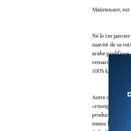
Maintenant, est-
Né le 1er janvier
suavité de sa voi
arabe prolifique.
remarquables que
100% khalijie.
Autre corde à me
«rossignol de la 
productivité et q
toutes les lèvr