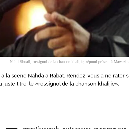
Nabil Shuail, rossignol de la chanson khalijie, répond présent à Mawazi
uin à la scène Nahda à Rabat. Rendez-vous à ne rater 
uste titre, le «rossignol de la chanson khalijie».