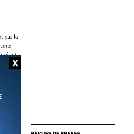
t par la
yrique
rqués et
ouche
ort, le
sur
m», «Min
REVUES DE PRESSE