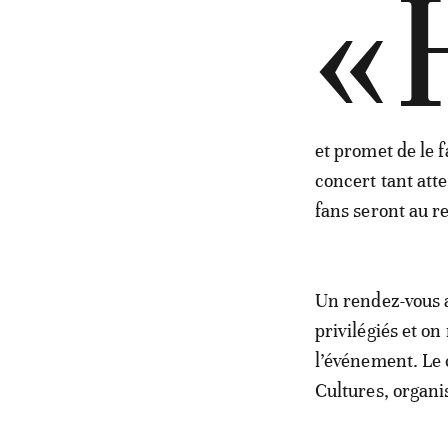
«
et promet de le f
concert tant att
fans seront au r
Un rendez-vous a
privilégiés et o
l’événement. Le 
Cultures, organ