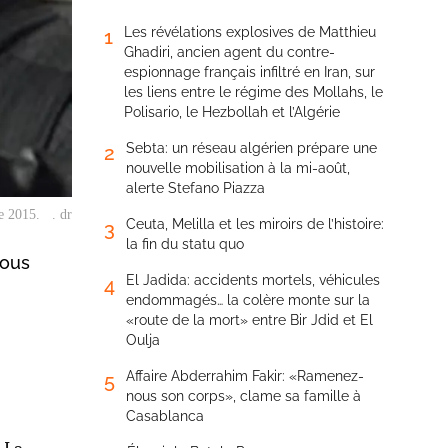
Les révélations explosives de Matthieu
1
Ghadiri, ancien agent du contre-
espionnage français infiltré en Iran, sur
les liens entre le régime des Mollahs, le
Polisario, le Hezbollah et l’Algérie
Sebta: un réseau algérien prépare une
2
nouvelle mobilisation à la mi-août,
alerte Stefano Piazza
ne 2015. . dr
Ceuta, Melilla et les miroirs de l’histoire:
3
la fin du statu quo
sous
El Jadida: accidents mortels, véhicules
4
endommagés… la colère monte sur la
«route de la mort» entre Bir Jdid et El
Oulja
Affaire Abderrahim Fakir: «Ramenez-
5
nous son corps», clame sa famille à
Casablanca