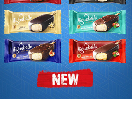
Gharam», «Ma Arwa’ak» …
30