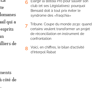
«La
Élargir la Botola Pro pour sauver son
6
club (et ses Législatives): pourquoi
tte
Bensaïd doit à tout prix éviter le
mélomanes
syndrome des «fraqchia»
ail qui a
Tribune. Coupe du monde 2030: quand
7
 esprits
certains veulent transformer un projet
de réconciliation en instrument de
’un
confrontation
lliers de
Voici, en chiffres, le bilan d’activité
8
d’Interpol Rabat
oments
à côté de
-