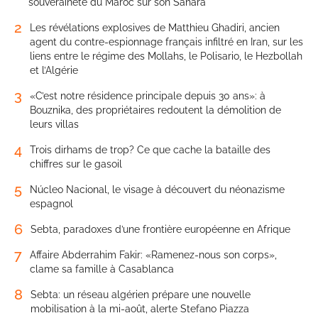
souveraineté du Maroc sur son Sahara
2
Les révélations explosives de Matthieu Ghadiri, ancien
agent du contre-espionnage français infiltré en Iran, sur les
liens entre le régime des Mollahs, le Polisario, le Hezbollah
et l’Algérie
3
«C’est notre résidence principale depuis 30 ans»: à
Bouznika, des propriétaires redoutent la démolition de
leurs villas
4
Trois dirhams de trop? Ce que cache la bataille des
chiffres sur le gasoil
5
Núcleo Nacional, le visage à découvert du néonazisme
espagnol
6
Sebta, paradoxes d’une frontière européenne en Afrique
7
Affaire Abderrahim Fakir: «Ramenez-nous son corps»,
clame sa famille à Casablanca
8
Sebta: un réseau algérien prépare une nouvelle
mobilisation à la mi-août, alerte Stefano Piazza