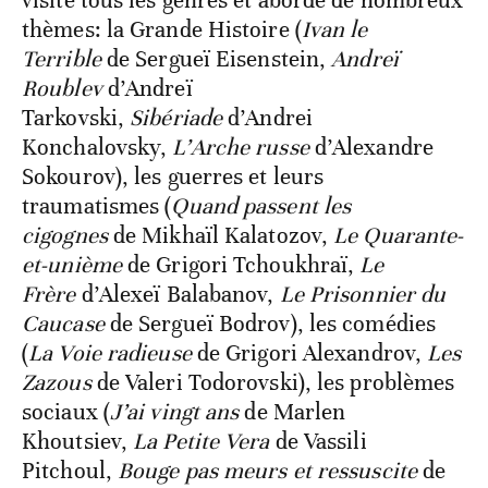
thèmes: la Grande Histoire (
Ivan le
Terrible
de Sergueï Eisenstein,
Andreï
Roublev
d’Andreï
Tarkovski,
Sibériade
d’Andrei
Konchalovsky,
L’Arche russe
d’Alexandre
Sokourov), les guerres et leurs
traumatismes (
Quand passent les
cigognes
de Mikhaïl Kalatozov,
Le Quarante-
et-unième
de Grigori Tchoukhraï,
Le
Frère
d’Alexeï Balabanov,
Le Prisonnier du
Caucase
de Sergueï Bodrov), les comédies
(
La Voie radieuse
de Grigori Alexandrov,
Les
Zazous
de Valeri Todorovski), les problèmes
sociaux (
J’ai vingt ans
de Marlen
Khoutsiev,
La Petite Vera
de Vassili
Pitchoul,
Bouge pas meurs et ressuscite
de