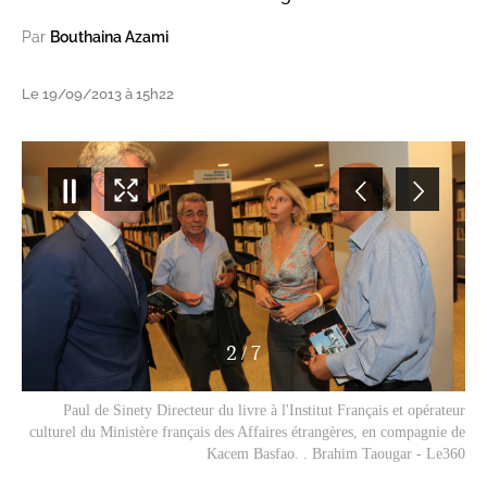
Par
Bouthaina Azami
Le 19/09/2013 à 15h22
2
/
7
Paul de Sinety Directeur du livre à l'Institut Français et opérateur
culturel du Ministère français des Affaires étrangères, en compagnie de
Kacem Basfao. . Brahim Taougar - Le360