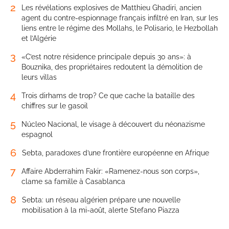
2
Les révélations explosives de Matthieu Ghadiri, ancien
agent du contre-espionnage français infiltré en Iran, sur les
liens entre le régime des Mollahs, le Polisario, le Hezbollah
et l’Algérie
3
«C’est notre résidence principale depuis 30 ans»: à
Bouznika, des propriétaires redoutent la démolition de
leurs villas
4
Trois dirhams de trop? Ce que cache la bataille des
chiffres sur le gasoil
5
Núcleo Nacional, le visage à découvert du néonazisme
espagnol
6
Sebta, paradoxes d’une frontière européenne en Afrique
7
Affaire Abderrahim Fakir: «Ramenez-nous son corps»,
clame sa famille à Casablanca
8
Sebta: un réseau algérien prépare une nouvelle
mobilisation à la mi-août, alerte Stefano Piazza