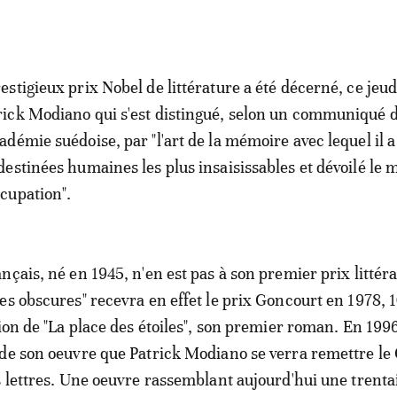
restigieux prix Nobel de littérature a été décerné, ce jeudi
rick Modiano qui s'est distingué, selon un communiqué 
cadémie suédoise, par "l'art de la mémoire avec lequel il 
 destinées humaines les plus insaisissables et dévoilé le
ccupation".
çais, né en 1945, n'en est pas à son premier prix littéra
es obscures" recevra en effet le prix Goncourt en 1978, 
ion de "La place des étoiles", son premier roman. En 1996
de son oeuvre que Patrick Modiano se verra remettre le
s lettres. Une oeuvre rassemblant aujourd'hui une trenta