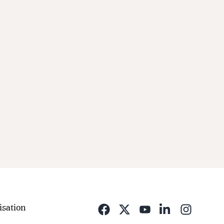
isation
Opens i