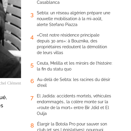
Casablanca
Sebta: un réseau algérien prépare une
3
nouvelle mobilisation à la mi-août,
alerte Stefano Piazza
«C’est notre résidence principale
4
depuis 30 ans»: à Bouznika, des
propriétaires redoutent la démolition
de leurs villas
Ceuta, Melilla et les miroirs de l’histoire:
5
la fin du statu quo
Au-delà de Sebta: les racines du désir
6
hel Clément
d’exil
El Jadida: accidents mortels, véhicules
7
ué,
endommagés… la colère monte sur la
es
«route de la mort» entre Bir Jdid et El
Oulja
Élargir la Botola Pro pour sauver son
8
club (et ses Législatives): pourquoi