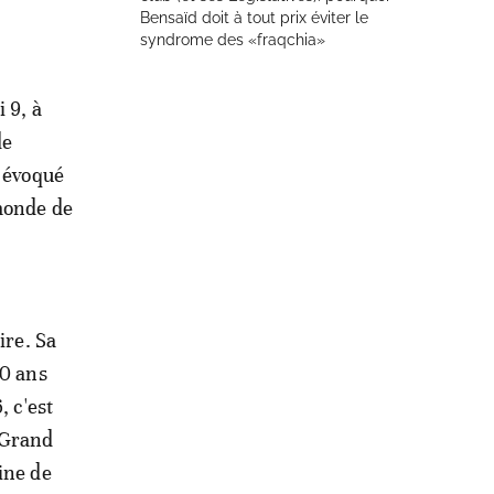
Bensaïd doit à tout prix éviter le
syndrome des «fraqchia»
 9, à
de
a évoqué
 monde de
ire. Sa
10 ans
, c'est
 Grand
ine de