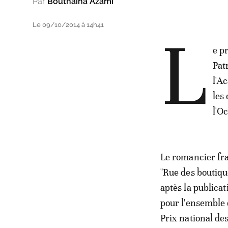
Par
Bouthaina Azami
Le 09/10/2014 à 14h41
L
e p
Pat
l'A
les
l'O
Le romancier fran
"Rue des boutiqu
aptès la publicat
pour l'ensemble 
Prix national de