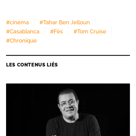
#
cinéma
#
Tahar Ben Jelloun
#
Casablanca
#
Fès
#
Tom Cruise
#
Chronique
LES CONTENUS LIÉS