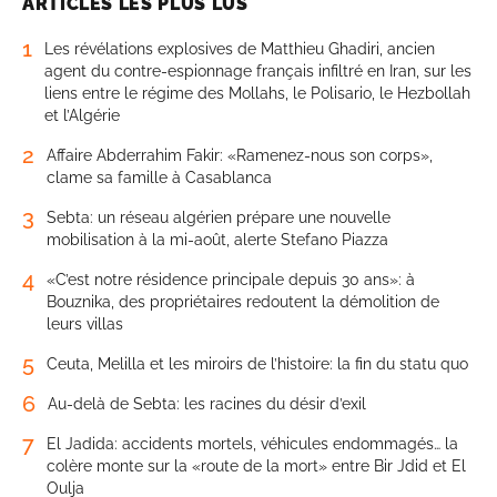
ARTICLES LES PLUS LUS
1
Les révélations explosives de Matthieu Ghadiri, ancien
agent du contre-espionnage français infiltré en Iran, sur les
liens entre le régime des Mollahs, le Polisario, le Hezbollah
et l’Algérie
2
Affaire Abderrahim Fakir: «Ramenez-nous son corps»,
clame sa famille à Casablanca
3
Sebta: un réseau algérien prépare une nouvelle
mobilisation à la mi-août, alerte Stefano Piazza
4
«C’est notre résidence principale depuis 30 ans»: à
Bouznika, des propriétaires redoutent la démolition de
leurs villas
5
Ceuta, Melilla et les miroirs de l’histoire: la fin du statu quo
6
Au-delà de Sebta: les racines du désir d’exil
7
El Jadida: accidents mortels, véhicules endommagés… la
colère monte sur la «route de la mort» entre Bir Jdid et El
Oulja