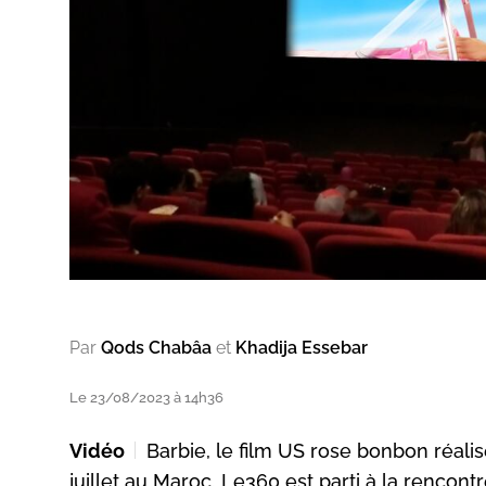
Par
Qods Chabâa
et
Khadija Essebar
Le 23/08/2023 à 14h36
Vidéo
Barbie, le film US rose bonbon réalis
juillet au Maroc. Le360 est parti à la renco