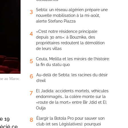
Sebta: un réseau algérien prépare une
3
nouvelle mobilisation à la mi-août,
alerte Stefano Piazza
«C’est notre résidence principale
4
depuis 30 ans»: à Bouznika, des
propriétaires redoutent la démolition
de leurs villas
Ceuta, Melilla et les miroirs de l’histoire:
5
la fin du statu quo
Au-delà de Sebta: les racines du désir
6
nne au Maroc.
d’exil
El Jadida: accidents mortels, véhicules
7
endommagés… la colère monte sur la
«route de la mort» entre Bir Jdid et El
Oulja
le 19
Élargir la Botola Pro pour sauver son
8
club (et ses Législatives): pourquoi
récié ce