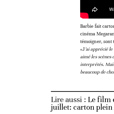
Barbie fait cart
cinéma Megarama
témoigner, sont 
«J
’ai apprécié l
aimé les scènes 
interprétés. Mais
beaucoup de cho
Lire aussi :
Le film 
juillet: carton ple