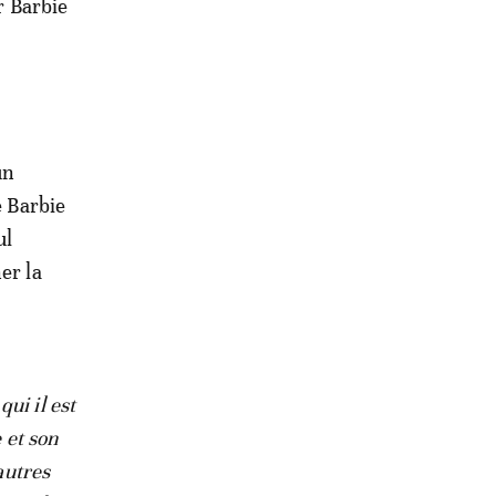
r Barbie
un
e Barbie
ul
er la
ui il est
 et son
autres