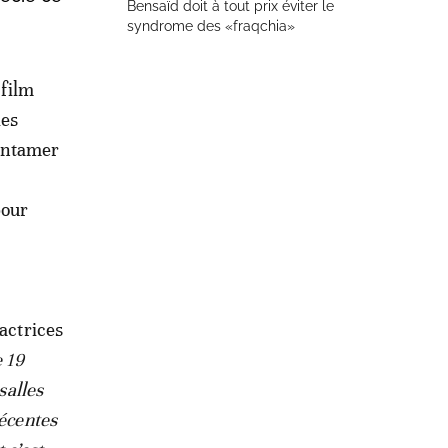
Bensaïd doit à tout prix éviter le
syndrome des «fraqchia»
 film
les
entamer
pour
’actrices
e 19
salles
récentes