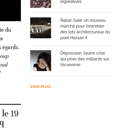
législatives
Rabat-Salé: un nouveau
marché pour l’entretien
tie du
des lots architecturaux du
de
pont Hassan II
s égards.
Dépression: l’autre crise
coup
qui pèse des milliards sur
 mal
l’économie
d
VOIR PLUS
 le 19
aq