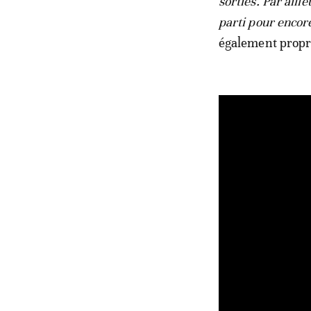
sorties. Par aille
parti pour encor
également propri