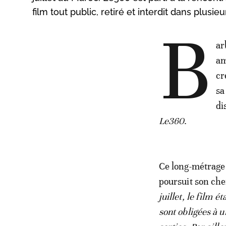
film tout public, retiré et interdit dans plus
B
ar
am
cr
sa
di
Le360
.
Ce long-métrage 
poursuit son che
juillet, le film 
sont obligées à 