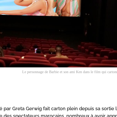
Le personnage de Barbie et son ami Ken dans le film qui carto
é par Greta Gerwig fait carton plein depuis sa sortie 
ntre des spectateurs marocains, nombreux à avoir app