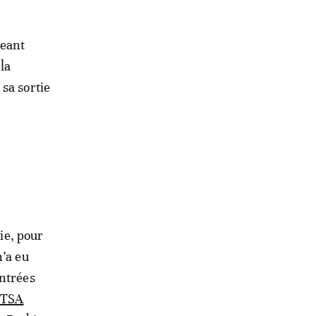
geant
 la
sa sortie
rie, pour
n’a eu
entrées
n TSA