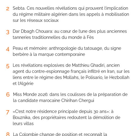
2
Sebta. Ces nouvelles révélations qui prouvent l’implication
du régime militaire algérien dans les appels à mobilisation
sur les réseaux sociaux
3
Dar Dbagh Chouara: au cœur de l’une des plus anciennes
tanneries traditionnelles du monde à Fès
4
Peau et mémoire: anthropologie du tatouage, du signe
berbère à la marque contemporaine
5
Les révélations explosives de Matthieu Ghadiri, ancien
agent du contre-espionnage français infiltré en Iran, sur les
liens entre le régime des Mollahs, le Polisario, le Hezbollah
et l’Algérie
6
Miss Monde 2026: dans les coulisses de la préparation de
la candidate marocaine Chirihan Chergui
7
«C’est notre résidence principale depuis 30 ans»: à
Bouznika, des propriétaires redoutent la démolition de
leurs villas
8
La Colombie change de position et reconnaît la