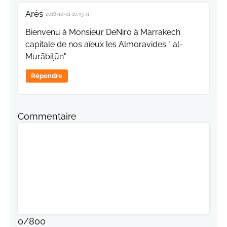
Arès
2018-10-01 10:49:31
Bienvenu à Monsieur DeNiro à Marrakech
capitale de nos aïeux les Almoravides " al-
Murābiṭūn"
Répondre
Commentaire
0
/
800