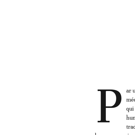
P
ar 
méd
qui
hum