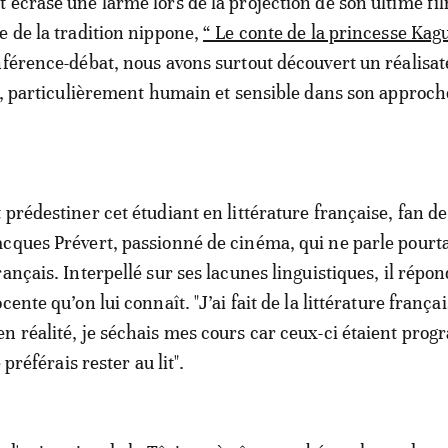
duction assurée par Ilan Nguyên. Deux jours auparavant
 écrasé une larme lors de la projection de son ultime fi
e de la tradition nippone,
“ Le conte de la princesse Kag
nférence-débat, nous avons surtout découvert un réalisat
el, particulièrement humain et sensible dans son approch
 prédestiner cet étudiant en littérature française, fan de
cques Prévert, passionné de cinéma, qui ne parle pourt
ançais. Interpellé sur ses lacunes linguistiques, il répo
cente qu’on lui connaît. "J’ai fait de la littérature frança
n réalité, je séchais mes cours car ceux-ci étaient pro
e préférais rester au lit".