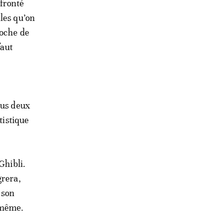
nfronté
les qu’on
roche de
faut
ous deux
tistique
Ghibli.
grera,
 son