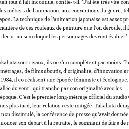
ait tout à fait inconnue, confie- t-il. "J’ai été très vite co
es métiers de l’animation, aux conventions du genre, tel
Japon. La technique de l’animation japonaise est assez p
 manière de ces rouleaux de peinture que l’on déroule, il 
 décor, au sein duquel les personnages devront évoluer".
akahata sont rivaux, ils ne s'en complètent pas moins. T
métrages, de films aboutis, d’originalité, d’innovation ar
1984, il co-réalisent une épopée féministe et écologique,
allée du vent", qui tranche par son originalité avec les
époque. C’est le premier long-métrage officiel du studio 
es plus tard, leur relation reste mitigée. Takahata déni
non dissimulé, la conférence de presse qu’avait donnée