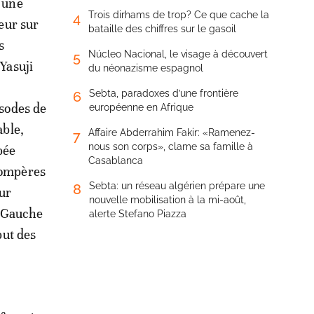
de leurs villas
r une
Trois dirhams de trop? Ce que cache la
4
teur sur
bataille des chiffres sur le gasoil
s
Núcleo Nacional, le visage à découvert
5
 Yasuji
du néonazisme espagnol
Sebta, paradoxes d’une frontière
6
isodes de
européenne en Afrique
able,
Affaire Abderrahim Fakir: «Ramenez-
7
nous son corps», clame sa famille à
pée
Casablanca
 compères
Sebta: un réseau algérien prépare une
8
our
nouvelle mobilisation à la mi-août,
ès Gauche
alerte Stefano Piazza
but des