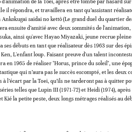
io d'animation de la Tôei, après être tombé par hasard su
e il répondra, et travaillera en tant qu’assistant réalisa
 Ankokugai saidai no kettô (Le grand duel du quartier de
liera ensuite d’amitié avec deux sommités de l'animation,
suka, ainsi qu'avec Hayao Miyazaki, jeune recrue pleine
ra ses débuts en tant que réalisateur dès 1963 sur des ép
e Ken, L'enfant loup. Faisant preuve d'un talent incontest
ra en 1965 de réaliser "Horus, prince du soleil", une épo
tastique qui n’aura pas le succès escompté, et les deux
 à l’écart par la Toei, qu’ils ne tarderont pas à quitter p
séries telles que Lupin III (1971-72) et Heidi (1974), apr
 et Kié la petite peste, deux longs métrages réalisés au dé