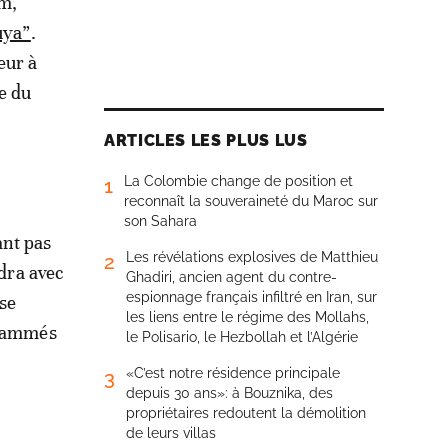
,
lm,
uya”
.
eur à
e du
ARTICLES LES PLUS LUS
La Colombie change de position et
1
reconnaît la souveraineté du Maroc sur
son Sahara
ant pas
Les révélations explosives de Matthieu
2
ndra avec
Ghadiri, ancien agent du contre-
espionnage français infiltré en Iran, sur
ise
les liens entre le régime des Mollahs,
grammés
le Polisario, le Hezbollah et l’Algérie
«C’est notre résidence principale
3
depuis 30 ans»: à Bouznika, des
propriétaires redoutent la démolition