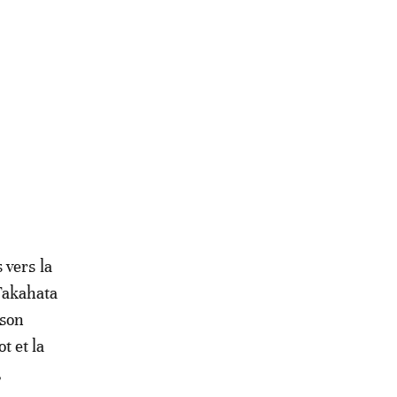
Bouchra El Ghoul
 vers la
Takahata
 son
t et la