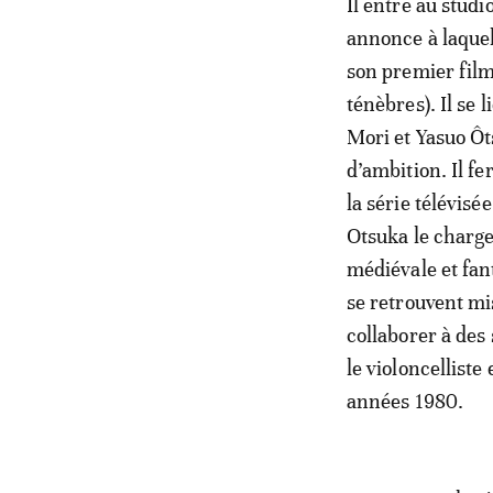
Il entre au stud
annonce à laquell
son premier film
ténèbres). Il se 
Mori et Yasuo Ôt
d’ambition. Il fe
la série télévisé
Otsuka le charge
médiévale et fan
se retrouvent mis
collaborer à des 
le violoncelliste
années 1980.