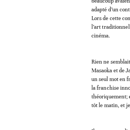
tra
beaucoup avaient
adapté d’un cont
Lors de cette co
l’art traditionn
cinéma.
Rien ne semblait
Masaoka et de Ja
un seul mot en fr
la franchise inno
théoriquement; e
tôt le matin, et j