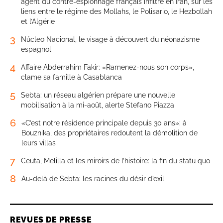
agent du contre-espionnage français infiltré en Iran, sur les
liens entre le régime des Mollahs, le Polisario, le Hezbollah
et l’Algérie
3
Núcleo Nacional, le visage à découvert du néonazisme
espagnol
4
Affaire Abderrahim Fakir: «Ramenez-nous son corps»,
clame sa famille à Casablanca
5
Sebta: un réseau algérien prépare une nouvelle
mobilisation à la mi-août, alerte Stefano Piazza
6
«C’est notre résidence principale depuis 30 ans»: à
Bouznika, des propriétaires redoutent la démolition de
leurs villas
7
Ceuta, Melilla et les miroirs de l’histoire: la fin du statu quo
8
Au-delà de Sebta: les racines du désir d’exil
REVUES DE PRESSE