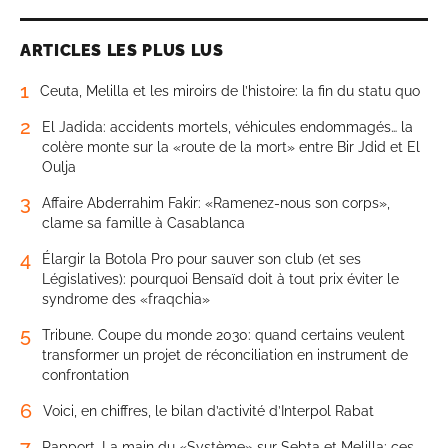
ARTICLES LES PLUS LUS
1
Ceuta, Melilla et les miroirs de l’histoire: la fin du statu quo
2
El Jadida: accidents mortels, véhicules endommagés… la
colère monte sur la «route de la mort» entre Bir Jdid et El
Oulja
3
Affaire Abderrahim Fakir: «Ramenez-nous son corps»,
clame sa famille à Casablanca
4
Élargir la Botola Pro pour sauver son club (et ses
Législatives): pourquoi Bensaïd doit à tout prix éviter le
syndrome des «fraqchia»
5
Tribune. Coupe du monde 2030: quand certains veulent
transformer un projet de réconciliation en instrument de
confrontation
6
Voici, en chiffres, le bilan d’activité d’Interpol Rabat
7
Rapport. La main du «Système» sur Sebta et Melilla: ces