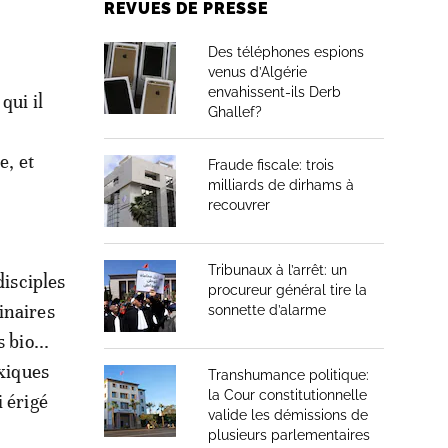
REVUES DE PRESSE
Des téléphones espions
venus d’Algérie
envahissent-ils Derb
qui il
Ghallef?
e, et
Fraude fiscale: trois
milliards de dirhams à
recouvrer
Tribunaux à l’arrêt: un
disciples
procureur général tire la
inaires
sonnette d’alarme
 bio...
oxiques
Transhumance politique:
la Cour constitutionnelle
 érigé
valide les démissions de
plusieurs parlementaires