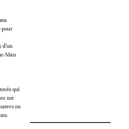
ata
e pour
s d’un
Pac-Man
onnés qui
ues sur
haters ou
ions