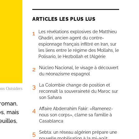
ARTICLES LES PLUS LUS
Les révélations explosives de Matthieu
1
Ghadiri, ancien agent du contre-
espionnage français infiltré en Iran, sur
les liens entre le régime des Mollahs, le
Polisario, le Hezbollah et l’Algérie
Núcleo Nacional, le visage à découvert
2
du néonazisme espagnol
La Colombie change de position et
3
ons Outsiders
reconnaît la souveraineté du Maroc sur
son Sahara
 roman,
Affaire Abderrahim Fakir: «Ramenez-
4
es, mais
nous son corps», clame sa famille à
uilles,
Casablanca
Sebta: un réseau algérien prépare une
5
nouvelle mobilisation à la mi-août,