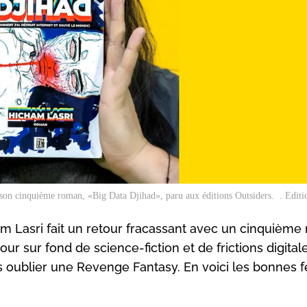
on cinquième roman, «Big Data Djihad», paru aux éditions Outsiders. . Editi
am Lasri fait un retour fracassant avec un cinquième
r sur fond de science-fiction et de frictions digital
ns oublier une Revenge Fantasy. En voici les bonnes fe