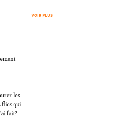
VOIR PLUS
llement
aurer les
 flics qui
ai fait?