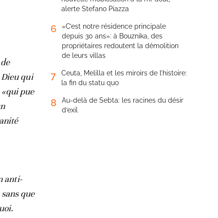
alerte Stefano Piazza
«C’est notre résidence principale
6
depuis 30 ans»: à Bouznika, des
propriétaires redoutent la démolition
de leurs villas
 de
Ceuta, Melilla et les miroirs de l’histoire:
7
 Dieu qui
la fin du statu quo
 «qui pue
Au-delà de Sebta: les racines du désir
8
un
d’exil
anité
 anti-
, sans que
uoi.