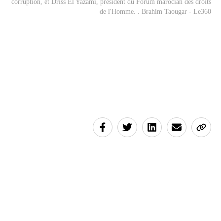
corruption, et Driss El Yazami, président du Forum marocian des droits
de l'Homme. . Brahim Taougar - Le360