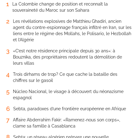
1
La Colombie change de position et reconnaît la
souveraineté du Maroc sur son Sahara
2
Les révélations explosives de Matthieu Ghadiri, ancien
agent du contre-espionnage français infiltré en Iran, sur les
liens entre le régime des Mollahs, le Polisario, le Hezbollah
et l’Algérie
3
«C’est notre résidence principale depuis 30 ans»: à
Bouznika, des propriétaires redoutent la démolition de
leurs villas
4
Trois dirhams de trop? Ce que cache la bataille des
chiffres sur le gasoil
5
Núcleo Nacional, le visage à découvert du néonazisme
espagnol
6
Sebta, paradoxes d’une frontière européenne en Afrique
7
Affaire Abderrahim Fakir: «Ramenez-nous son corps»,
clame sa famille à Casablanca
8
Sebta: un réseau algérien prépare une nouvelle