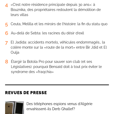
4
«C’est notre résidence principale depuis 30 ans»: à
Bouznika, des propriétaires redoutent la démolition de
leurs villas
5
Ceuta, Melilla et les miroirs de l’histoire: la fin du statu quo
6
Au-delà de Sebta: les racines du désir d’exil
7
El Jadida: accidents mortels, véhicules endommagés… la
colère monte sur la «route de la mort» entre Bir Jdid et El
Oulja
8
Élargir la Botola Pro pour sauver son club (et ses
Législatives): pourquoi Bensaïd doit à tout prix éviter le
syndrome des «fraqchia»
REVUES DE PRESSE
Des téléphones espions venus d’Algérie
envahissent-ils Derb Ghallef?