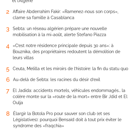
et l’Algérie
2
Affaire Abderrahim Fakir: «Ramenez-nous son corps»,
clame sa famille à Casablanca
3
Sebta: un réseau algérien prépare une nouvelle
mobilisation à la mi-août, alerte Stefano Piazza
4
«C’est notre résidence principale depuis 30 ans»: à
Bouznika, des propriétaires redoutent la démolition de
leurs villas
5
Ceuta, Melilla et les miroirs de l’histoire: la fin du statu quo
6
Au-delà de Sebta: les racines du désir d’exil
7
El Jadida: accidents mortels, véhicules endommagés… la
colère monte sur la «route de la mort» entre Bir Jdid et El
Oulja
8
Élargir la Botola Pro pour sauver son club (et ses
Législatives): pourquoi Bensaïd doit à tout prix éviter le
syndrome des «fraqchia»