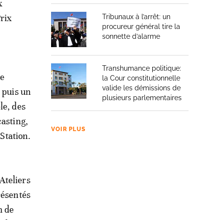
x
rix
Tribunaux à l’arrêt: un
procureur général tire la
sonnette d’alarme
Transhumance politique:
de
la Cour constitutionnelle
valide les démissions de
 puis un
plusieurs parlementaires
le, des
casting,
VOIR PLUS
 Station.
Ateliers
résentés
m de