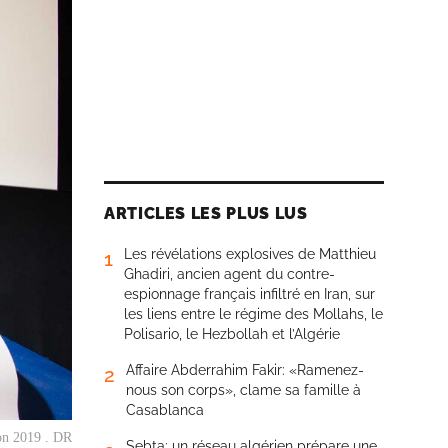
ARTICLES LES PLUS LUS
Les révélations explosives de Matthieu
1
Ghadiri, ancien agent du contre-
espionnage français infiltré en Iran, sur
les liens entre le régime des Mollahs, le
Polisario, le Hezbollah et l’Algérie
Affaire Abderrahim Fakir: «Ramenez-
2
nous son corps», clame sa famille à
Casablanca
ion 2019 . DR
Sebta: un réseau algérien prépare une