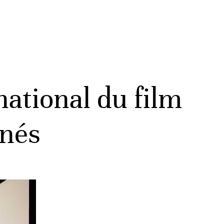
rnational du film
nnés