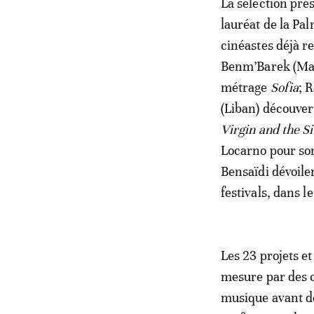
La sélection pr
lauréat de la Pa
cinéastes déjà 
Benm’Barek (Mar
métrage
Sofia
; 
(Liban) découvert
Virgin and the Si
Locarno pour so
Bensaïdi dévoile
festivals, dans l
Les 23 projets e
mesure par des c
musique avant d