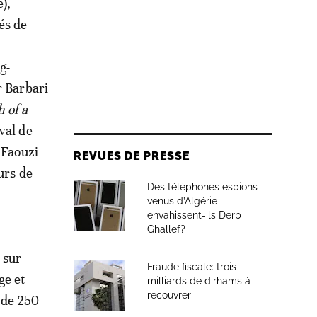
),
és de
g-
r Barbari
 of a
val de
 Faouzi
REVUES DE PRESSE
urs de
Des téléphones espions
venus d’Algérie
envahissent-ils Derb
Ghallef?
 sur
Fraude fiscale: trois
ge et
milliards de dirhams à
recouvrer
 de 250