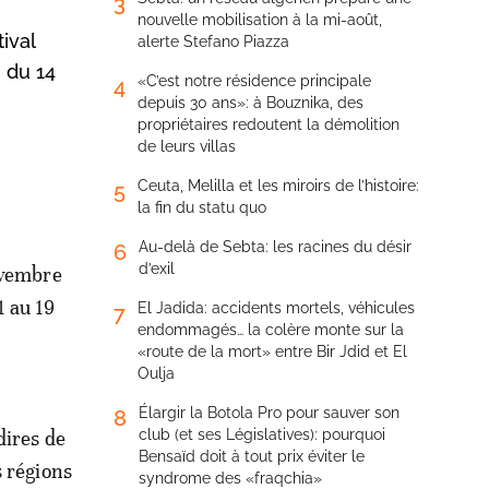
3
nouvelle mobilisation à la mi-août,
ival
alerte Stefano Piazza
 du 14
«C’est notre résidence principale
4
depuis 30 ans»: à Bouznika, des
propriétaires redoutent la démolition
de leurs villas
Ceuta, Melilla et les miroirs de l’histoire:
5
la fin du statu quo
Au-delà de Sebta: les racines du désir
6
d’exil
novembre
1 au 19
El Jadida: accidents mortels, véhicules
7
endommagés… la colère monte sur la
«route de la mort» entre Bir Jdid et El
Oulja
Élargir la Botola Pro pour sauver son
8
dires de
club (et ses Législatives): pourquoi
Bensaïd doit à tout prix éviter le
s régions
syndrome des «fraqchia»