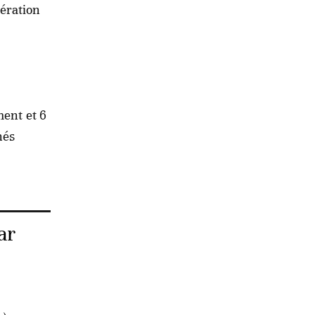
ération
ment et 6
nés
ar