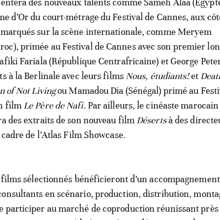
ésentera des nouveaux talents comme Sameh Alaa (Egypte
lme d’Or du court-métrage du Festival de Cannes, aux côt
remarqués sur la scène internationale, comme Meryem
oc), primée au Festival de Cannes avec son premier lon
Rafiki Fariala (République Centrafricaine) et George Pete
s à la Berlinale avec leurs films
Nous, étudiants!
et
Death
n of Not Living
ou Mamadou Dia (Sénégal) primé au Festi
n film
Le Père de Nafi
. Par ailleurs, le cinéaste marocain
ra des extraits de son nouveau film
Déserts
à des directe
e cadre de l’Atlas Film Showcase.
t films sélectionnés bénéficieront d’un accompagnement
onsultants en scénario, production, distribution, monta
e participer au marché de coproduction réunissant près