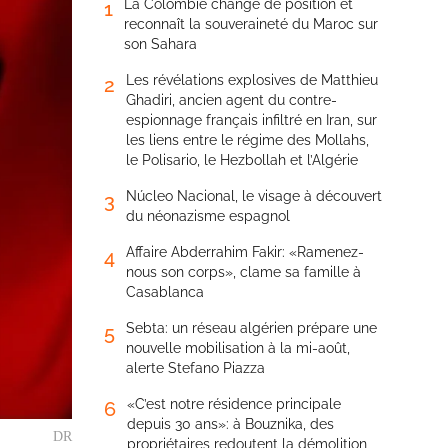
La Colombie change de position et
1
reconnaît la souveraineté du Maroc sur
son Sahara
Les révélations explosives de Matthieu
2
Ghadiri, ancien agent du contre-
espionnage français infiltré en Iran, sur
les liens entre le régime des Mollahs,
le Polisario, le Hezbollah et l’Algérie
Núcleo Nacional, le visage à découvert
3
du néonazisme espagnol
Affaire Abderrahim Fakir: «Ramenez-
4
nous son corps», clame sa famille à
Casablanca
Sebta: un réseau algérien prépare une
5
nouvelle mobilisation à la mi-août,
alerte Stefano Piazza
«C’est notre résidence principale
6
depuis 30 ans»: à Bouznika, des
DR
propriétaires redoutent la démolition