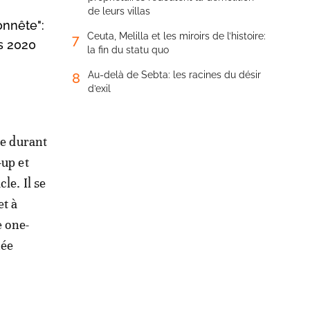
de leurs villas
onnête":
Ceuta, Melilla et les miroirs de l’histoire:
7
s 2020
la fin du statu quo
Au-delà de Sebta: les racines du désir
8
d’exil
ce durant
-up et
le. Il se
t à
e one-
née