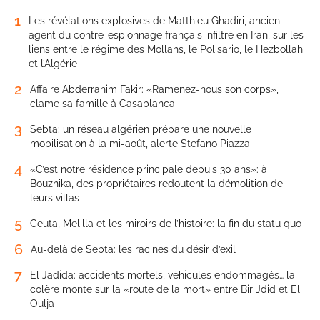
1
Les révélations explosives de Matthieu Ghadiri, ancien
agent du contre-espionnage français infiltré en Iran, sur les
liens entre le régime des Mollahs, le Polisario, le Hezbollah
et l’Algérie
2
Affaire Abderrahim Fakir: «Ramenez-nous son corps»,
clame sa famille à Casablanca
3
Sebta: un réseau algérien prépare une nouvelle
mobilisation à la mi-août, alerte Stefano Piazza
4
«C’est notre résidence principale depuis 30 ans»: à
Bouznika, des propriétaires redoutent la démolition de
leurs villas
5
Ceuta, Melilla et les miroirs de l’histoire: la fin du statu quo
6
Au-delà de Sebta: les racines du désir d’exil
7
El Jadida: accidents mortels, véhicules endommagés… la
colère monte sur la «route de la mort» entre Bir Jdid et El
Oulja