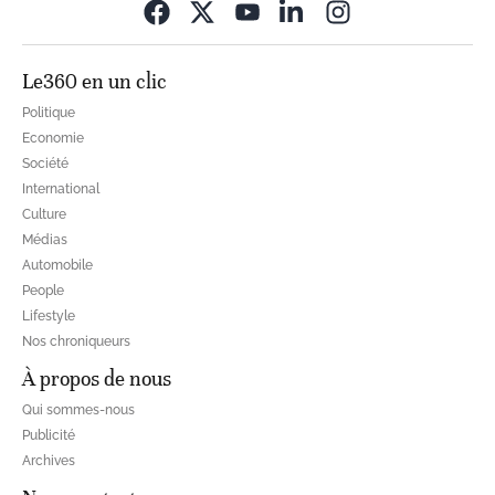
Opens in new wi
Le360 en un clic
Politique
Economie
Société
International
Culture
Médias
Automobile
People
Lifestyle
Nos chroniqueurs
À propos de nous
Qui sommes-nous
Publicité
Archives