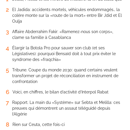
2
El Jadida: accidents mortels, véhicules endommagés… la
colère monte sur la «route de la mort» entre Bir Jdid et El
Oulja
3
Affaire Abderrahim Fakir: «Ramenez-nous son corps»,
clame sa famille à Casablanca
4
Élargir la Botola Pro pour sauver son club (et ses
Législatives): pourquoi Bensaïd doit à tout prix éviter le
syndrome des «fraqchia»
5
Tribune. Coupe du monde 2030: quand certains veulent
transformer un projet de réconciliation en instrument de
confrontation
6
Voici, en chiffres, le bilan d’activité d’Interpol Rabat
7
Rapport. La main du «Système» sur Sebta et Melilla: ces
preuves qui démontrent un assaut téléguidé depuis
l’Algérie
8
Rien sur Ceuta, cette fois-ci