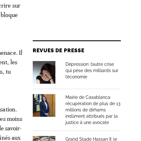
crire sur
, bloque
REVUES DE PRESSE
enace. Il
nt, les
Dépression: l’autre crise
s, tu
qui pèse des milliards sur
l’économie
Mairie de Casablanca:
récupération de plus de 13
isation.
millions de dirhams
indûment attribués par la
 Les moins
justice à une avocate
le savoir-
aînés aux
Grand Stade Hassan II: le