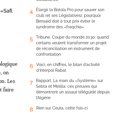
Élargir la Botola Pro pour sauver son
«Safi,
4
club (et ses Législatives): pourquoi
Bensaïd doit à tout prix éviter le
syndrome des «fraqchia»
Tribune. Coupe du monde 2030: quand
5
certains veulent transformer un projet
de réconciliation en instrument de
confrontation
ologique
Voici, en chiffres, le bilan d’activité
6
d’Interpol Rabat
, on
on. Les
Rapport. La main du «Système» sur
7
Sebta et Melilla: ces preuves qui
 faire
démontrent un assaut téléguidé depuis
l’Algérie
Rien sur Ceuta, cette fois-ci
8