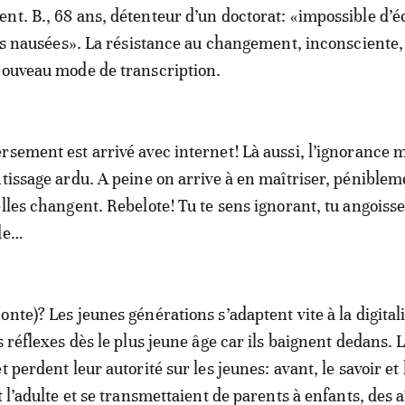
nt. B., 68 ans, détenteur d’un doctorat: «impossible d’é
 des nausées». La résistance au changement, inconsciente
nouveau mode de transcription.
rsement est arrivé avec internet! Là aussi, l’ignorance m
ntissage ardu. A peine on arrive à en maîtriser, pénibleme
lles changent. Rebelote! Tu te sens ignorant, tu angoisse
ide…
honte)? Les jeunes générations s’adaptent vite à la digital
s réflexes dès le plus jeune âge car ils baignent dedans.
t perdent leur autorité sur les jeunes: avant, le savoir et 
t l’adulte et se transmettaient de parents à enfants, des 