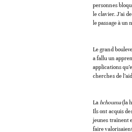
personnes bloque
le clavier. J’ai
le passage à un 
Le grand bouleve
a fallu un appre
applications qu’e
cherches de l’a
La
hchouma
(la 
Ils ont acquis de
jeunes traînent e
faire valorisaien