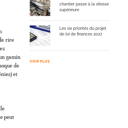
chantier passe à la vitesse
supérieure
Les six priorités du projet
n
de loi de finances 2027
de rire
tes
 un gamin
VOIR PLUS
 moque de
nies) et
lle
ne peut