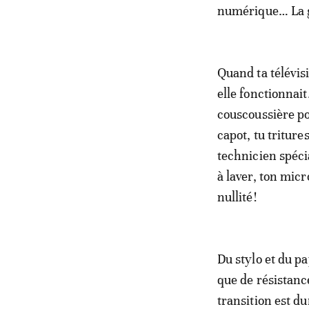
numérique… La g
Quand ta télévisi
elle fonctionnait
couscoussière po
capot, tu triture
technicien spéci
à laver, ton mic
nullité!
Du stylo et du pa
que de résistanc
transition est d