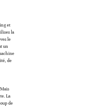
ing et
lises la
ves le
ut un
 machine
ité, de
! Mais
te. La
coup de