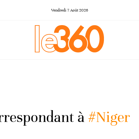
Vendredi
7
Août
2026
orrespondant à
#Niger