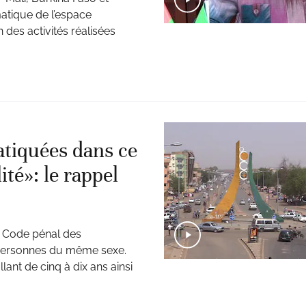
matique de l’espace
n des activités réalisées
ratiquées dans ce
té»: le rappel
u Code pénal des
e personnes du même sexe.
ant de cinq à dix ans ainsi