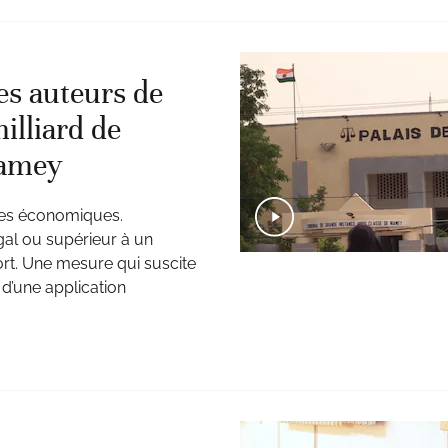
es auteurs de
illiard de
iamey
imes économiques.
al ou supérieur à un
ort. Une mesure qui suscite
 d’une application