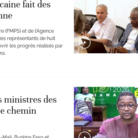
caine fait des
nne
ire (FMPS) et de l’Agence
des représentants de huit
rir les progrès réalisés par
ns.
s ministres des
le chemin
-Mali, Burkina Faso et