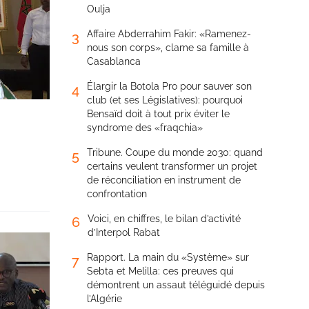
Oulja
Affaire Abderrahim Fakir: «Ramenez-
3
nous son corps», clame sa famille à
Casablanca
Élargir la Botola Pro pour sauver son
4
club (et ses Législatives): pourquoi
Bensaïd doit à tout prix éviter le
syndrome des «fraqchia»
Tribune. Coupe du monde 2030: quand
5
certains veulent transformer un projet
de réconciliation en instrument de
confrontation
Voici, en chiffres, le bilan d’activité
6
d’Interpol Rabat
Rapport. La main du «Système» sur
7
Sebta et Melilla: ces preuves qui
démontrent un assaut téléguidé depuis
l’Algérie