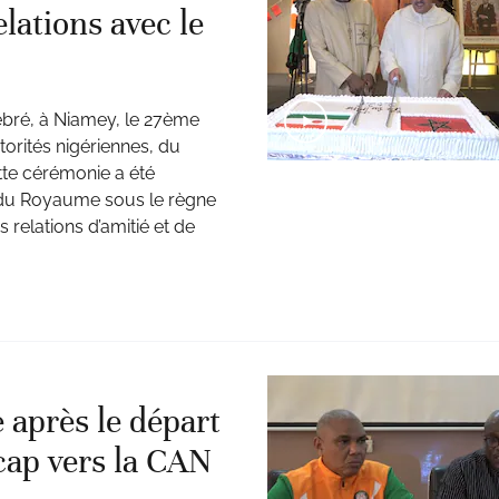
elations avec le
bré, à Niamey, le 27ème
orités nigériennes, du
tte cérémonie a été
ns du Royaume sous le règne
 relations d’amitié et de
 après le départ
cap vers la CAN