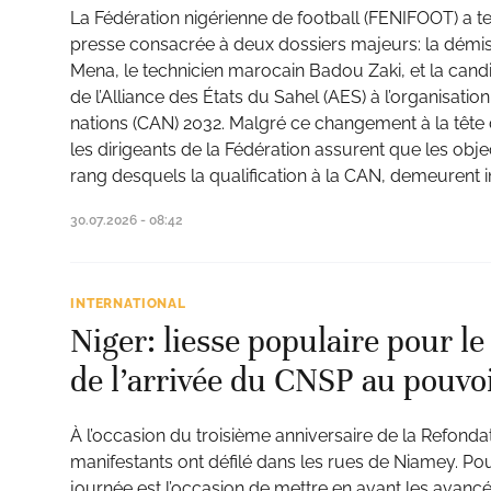
La Fédération nigérienne de football (FENIFOOT) a 
presse consacrée à deux dossiers majeurs: la démis
Mena, le technicien marocain Badou Zaki, et la cand
de l’Alliance des États du Sahel (AES) à l’organisati
nations (CAN) 2032. Malgré ce changement à la tête d
les dirigeants de la Fédération assurent que les objec
rang desquels la qualification à la CAN, demeurent 
30.07.2026 - 08:42
INTERNATIONAL
Niger: liesse populaire pour le
de l’arrivée du CNSP au pouvo
À l’occasion du troisième anniversaire de la Refondat
manifestants ont défilé dans les rues de Niamey. Pour
journée est l’occasion de mettre en avant les avanc