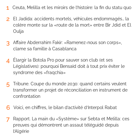
1
Ceuta, Melilla et les miroirs de l’histoire: la fin du statu quo
2
El Jadida: accidents mortels, véhicules endommagés… la
colère monte sur la «route de la mort» entre Bir Jdid et El
Oulja
3
Affaire Abderrahim Fakir: «Ramenez-nous son corps»,
clame sa famille à Casablanca
4
Élargir la Botola Pro pour sauver son club (et ses
Législatives): pourquoi Bensaïd doit à tout prix éviter le
syndrome des «fraqchia»
5
Tribune. Coupe du monde 2030: quand certains veulent
transformer un projet de réconciliation en instrument de
confrontation
6
Voici, en chiffres, le bilan d’activité d’Interpol Rabat
7
Rapport. La main du «Système» sur Sebta et Melilla: ces
preuves qui démontrent un assaut téléguidé depuis
l’Algérie